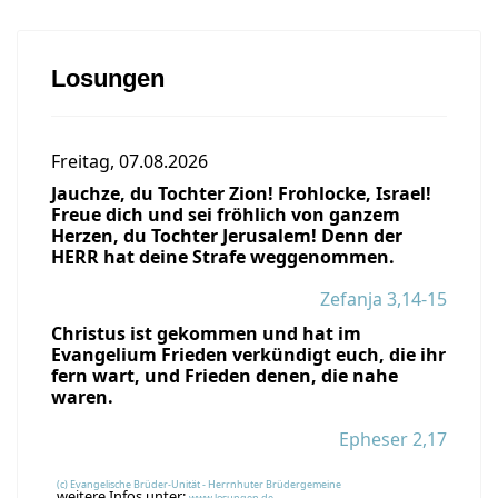
Losungen
Freitag, 07.08.2026
Jauchze, du Tochter Zion! Frohlocke, Israel!
Freue dich und sei fröhlich von ganzem
Herzen, du Tochter Jerusalem! Denn der
HERR hat deine Strafe weggenommen.
Zefanja 3,14-15
Christus ist gekommen und hat im
Evangelium Frieden verkündigt euch, die ihr
fern wart, und Frieden denen, die nahe
waren.
Epheser 2,17
(c) Evangelische Brüder-Unität - Herrnhuter Brüdergemeine
weitere Infos unter:
www.losungen.de