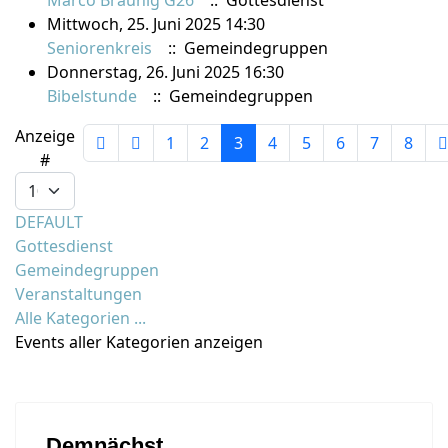
Marco Bräunig G26
:: Gottesdienst
Mittwoch, 25. Juni 2025 14:30
Seniorenkreis
:: Gemeindegruppen
Donnerstag, 26. Juni 2025 16:30
Bibelstunde
:: Gemeindegruppen
Limite der Paginierungsliste
Anzeige
1
2
3
4
5
6
7
8
#
DEFAULT
Gottesdienst
Gemeindegruppen
Veranstaltungen
Alle Kategorien ...
Events aller Kategorien anzeigen
Demnächst