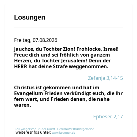
Losungen
Freitag, 07.08.2026
Jauchze, du Tochter Zion! Frohlocke, Israel!
Freue dich und sei fröhlich von ganzem
Herzen, du Tochter Jerusalem! Denn der
HERR hat deine Strafe weggenommen.
Zefanja 3,14-15
Christus ist gekommen und hat im
Evangelium Frieden verkündigt euch, die ihr
fern wart, und Frieden denen, die nahe
waren.
Epheser 2,17
(c) Evangelische Brüder-Unität - Herrnhuter Brüdergemeine
weitere Infos unter:
www.losungen.de